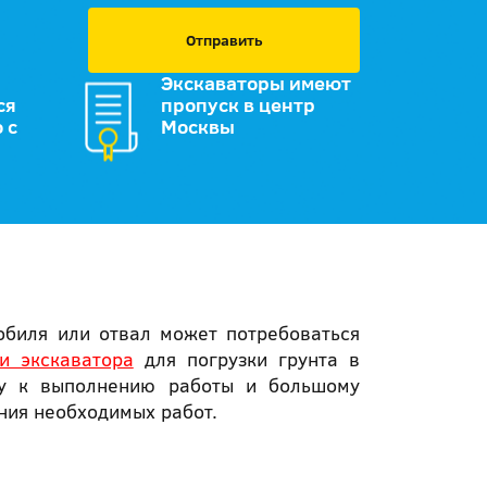
Отправить
Экскаваторы имеют
ся
пропуск в центр
 с
Москвы
обиля или отвал может потребоваться
ги экскаватора
для погрузки грунта в
ду к выполнению работы и большому
ния необходимых работ.