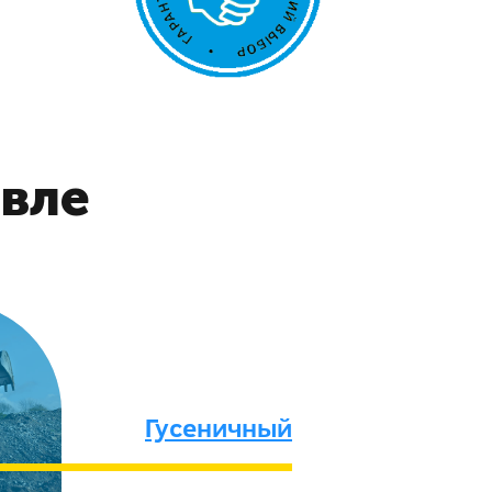
авле
Гусеничный