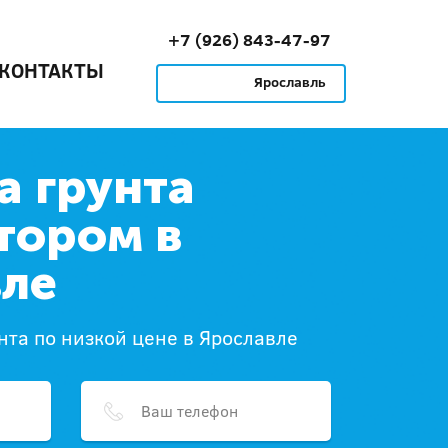
+7 (926) 843-47-97
КОНТАКТЫ
Ярославль
а грунта
тором в
вле
нта по низкой цене в Ярославле