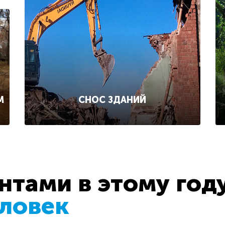
СНОС ЗДАНИЙ
М
тами в этому год
еловек