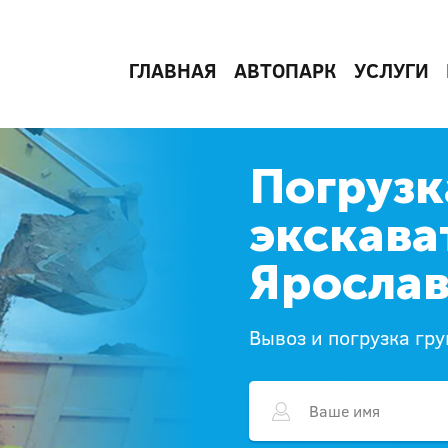
ГЛАВНАЯ
АВТОПАРК
УСЛУГИ
Погрузк
экскава
Яросла
Вывоз и погрузка гру