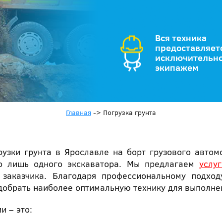
Вся техника
предоставляет
исключительно
экипажем
Главная
->
Погрузка грунта
рузки грунта в Ярославле на борт грузового автом
го лишь одного экскаватора. Мы предлагаем
услу
 заказчика. Благодаря профессиональному подхо
добрать наиболее оптимальную технику для выполне
и – это: