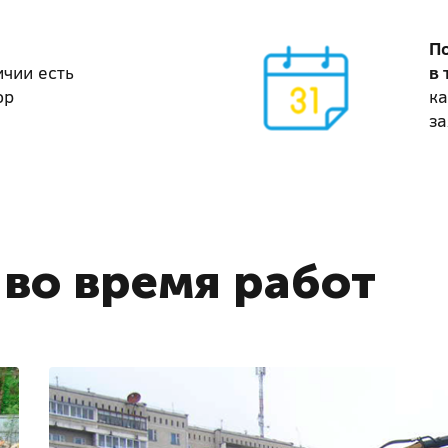
П
ичии есть
в 
ор
ка
за
во время работ