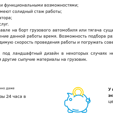
ми функциональными возможностями;
меют солидный стаж работы;
атора;
луг.
лавле на борт грузового автомобиля или тягача сущ
ние данной работы время. Возможность подбора ра
одимую скорость проведения работы и погружать сов
 под ландшафтный дизайн в некоторых случаях н
 другие сыпучие материалы на грузовик.
чно даже
У 
э
зы 24 часа в
це