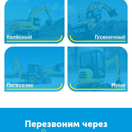
Колёсный
Гусеничный
Погрузчик
Мини
Перезвоним через