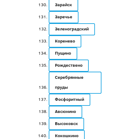
Зарайск
Заречье
Зеленоградский
Коренево
Пущино
Рождествено
Серебрянные
пруды
Фосфоритный
Авсюнино
Высоковск
Кокошкино