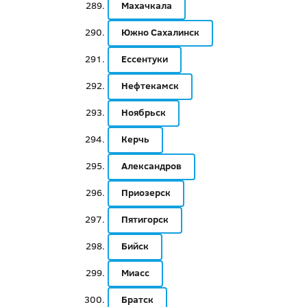
Махачкала
Южно Сахалинск
Ессентуки
Нефтекамск
Ноябрьск
Керчь
Александров
Приозерск
Пятигорск
Бийск
Миасс
Братск