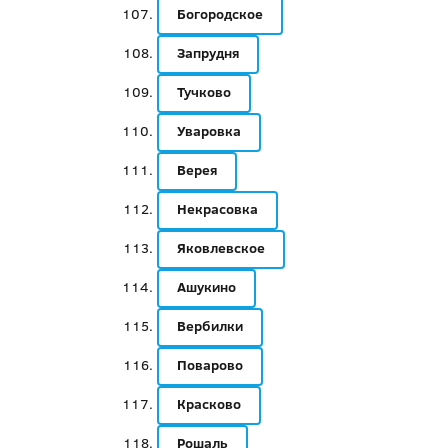
Богородское
Запрудня
Тучково
Уваровка
Верея
Некрасовка
Яковлевское
Ашукино
Вербилки
Поварово
Красково
Рошаль