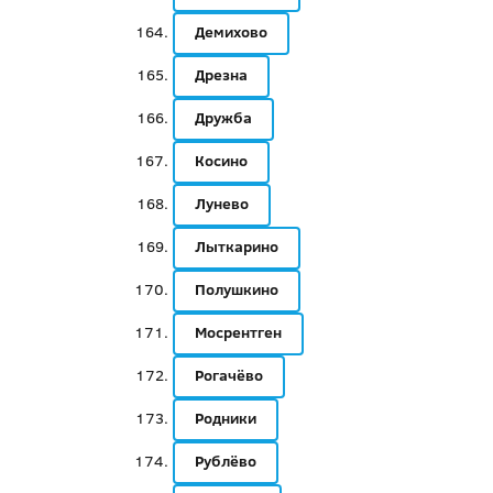
Демихово
Дрезна
Дружба
Косино
Лунево
Лыткарино
Полушкино
Мосрентген
Рогачёво
Родники
Рублёво