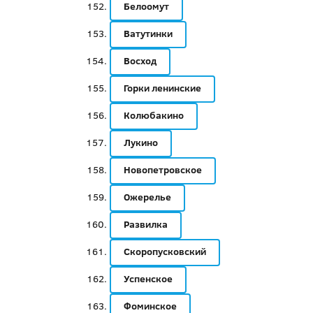
Белоомут
Ватутинки
Восход
Горки ленинские
Колюбакино
Лукино
Новопетровское
Ожерелье
Развилка
Скоропусковский
Успенское
Фоминское