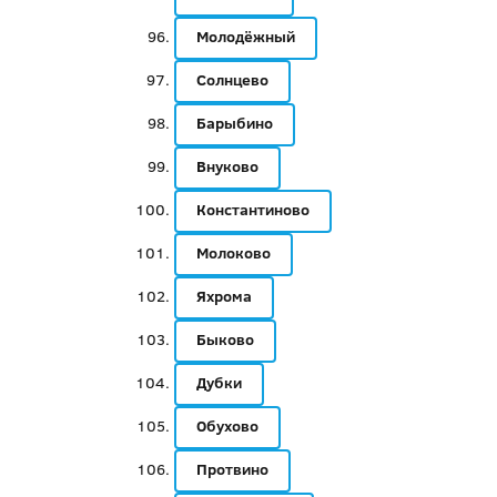
Молодёжный
Солнцево
Барыбино
Внуково
Константиново
Молоково
Яхрома
Быково
Дубки
Обухово
Протвино