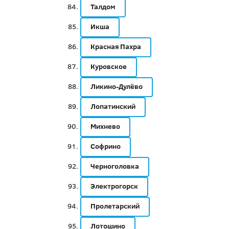
Талдом
Икша
Красная Пахра
Куровское
Ликино-Дулёво
Лопатинский
Михнево
Софрино
Черноголовка
Электрогорск
Пролетарский
Лотошино